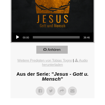
Audio-Player
00:00
38:46
Anhören
Weitere Predigten von Tobias Togno
|
Audio
herunterladen
Aus der Serie: "
Jesus - Gott u.
Mensch
"