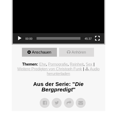
00:00
45:37
Anschauen
Anhören
Themen:
Ehe
,
Pornografie
,
Reinheit
,
Sex
|
Weitere Predigten von Christoph Funk
|
Audio
herunterladen
Aus der Serie: "
Die
Bergpredigt
"