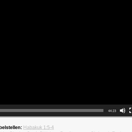
44:23
belstellen:
Habakuk 1:5-4