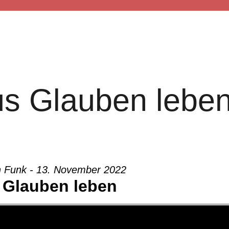
E
DABEI SEIN
WAS WIR WOLLEN
ÜB
us Glauben leben
h Funk - 13. November 2022
 Glauben leben