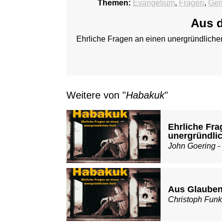
Themen:
Evangelium
,
Fragen
,
Ger
Aus d
Ehrliche Fragen an einen unergründliche
Weitere von "
Habakuk
"
Ehrliche Fra
unergründli
John Goering
-
Aus Glauben
Christoph Fun