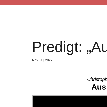
START
GOTTESDIENST
Predigt: „A
Nov. 30, 2022
Christop
Aus
Video-Player