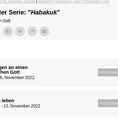
icht
,
Glaube
,
Strafe
|
Weitere Predigten von Christoph Funk
er Serie: "
Habakuk
"
n Gott
gen an einen
chen Gott
Anschau
 6. November 2022
 leben
Anschau
k
- 13. November 2022